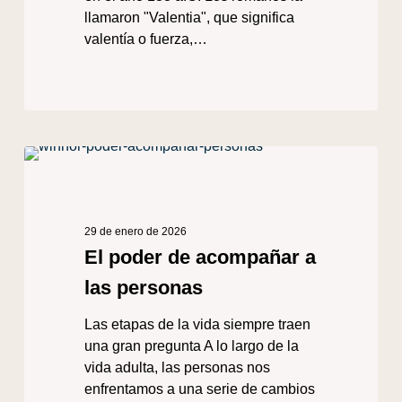
llamaron "Valentia", que significa
valentía o fuerza,…
El
poder
de
acompañar
29 de enero de 2026
a
El poder de acompañar a
las
las personas
personas
Las etapas de la vida siempre traen
una gran pregunta A lo largo de la
vida adulta, las personas nos
enfrentamos a una serie de cambios