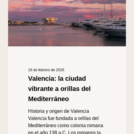
orillas
del
Mediterráneo
16 de febrero de 2026
Valencia: la ciudad
vibrante a orillas del
Mediterráneo
Historia y origen de Valencia
Valencia fue fundada a orillas del
Mediterráneo como colonia romana
en el año 138 a.C. Los romanos la