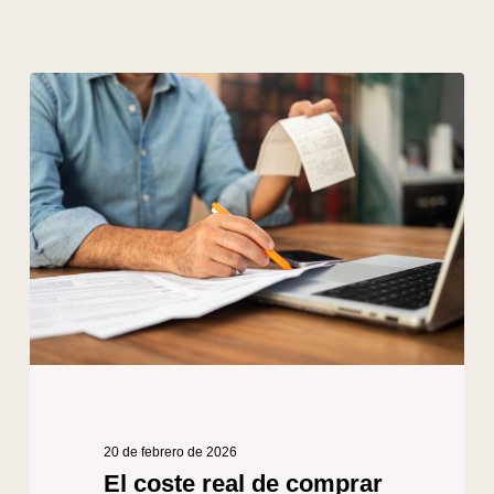
El
coste
real
de
comprar
una
casa:
WinnorTips
para
compradores
20 de febrero de 2026
El coste real de comprar